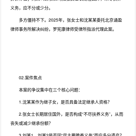
义务，应不分或少分。
多方僵持不下。2025年，张女士和沈某某委托北京诵盈
律师事务所解决纠纷，罗宪康律师受律所指派代理此案。
02.案件焦点
本案的争议集中在三个核心问题：
1.沈某某作为继子女，是否具备法定继承人资格？
2.张女士长期居住国外，是否构成“不尽扶养义务”，从而
丧失或减少继承份额？
3.刘某1、刘某2是否因“尽主要赡养义务”而应多分遗产？