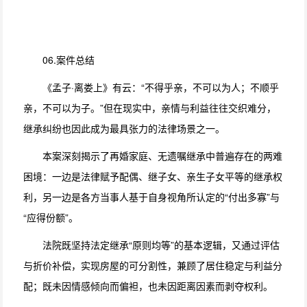
06.案件总结
《孟子·离娄上》有云：“不得乎亲，不可以为人；不顺乎
亲，不可以为子。”但在现实中，亲情与利益往往交织难分，
继承纠纷也因此成为最具张力的法律场景之一。
本案深刻揭示了再婚家庭、无遗嘱继承中普遍存在的两难
困境：一边是法律赋予配偶、继子女、亲生子女平等的继承权
利，另一边是各方当事人基于自身视角所认定的“付出多寡”与
“应得份额”。
法院既坚持法定继承“原则均等”的基本逻辑，又通过评估
与折价补偿，实现房屋的可分割性，兼顾了居住稳定与利益分
配；既未因情感倾向而偏袒，也未因距离因素而剥夺权利。