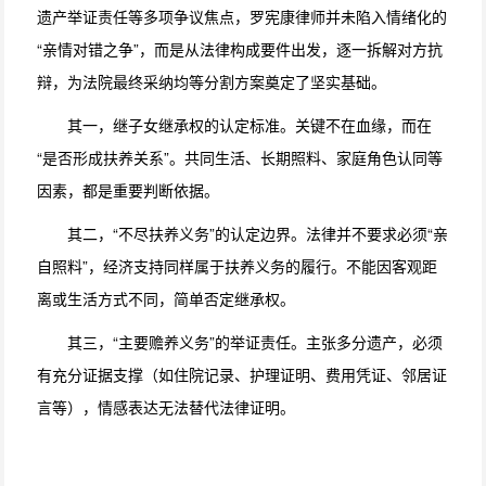
遗产举证责任等多项争议焦点，罗宪康律师并未陷入情绪化的
“亲情对错之争”，而是从法律构成要件出发，逐一拆解对方抗
辩，为法院最终采纳均等分割方案奠定了坚实基础。
其一，继子女继承权的认定标准。关键不在血缘，而在
“是否形成扶养关系”。共同生活、长期照料、家庭角色认同等
因素，都是重要判断依据。
其二，“不尽扶养义务”的认定边界。法律并不要求必须“亲
自照料”，经济支持同样属于扶养义务的履行。不能因客观距
离或生活方式不同，简单否定继承权。
其三，“主要赡养义务”的举证责任。主张多分遗产，必须
有充分证据支撑（如住院记录、护理证明、费用凭证、邻居证
言等），情感表达无法替代法律证明。