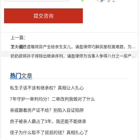
提交咨询
上一篇：
下一篇：
丈夫临终遗嘱将房产全给亲生女儿，诵盈律师巧解房屋权属难题，为继母争得40万元补偿
奶奶欲将孙子排除出继承序列，诵盈律师为当事人争得八分之一房产份额
文章
热门
私生子该不该有继承权？真相让人扎心
7年守护一审判均分！二审改判我做对了什么
亲戚霸着房产证不给？别陷入自证陷阱
房子被亲人霸占了3年，我还能不能继承
侄子为什么取不了叔叔的钱？真相扎心了