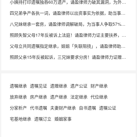
小姨持打印遗嘱独吞60万遗产，诵盈律师力破其漏洞，为外孙夺回一半
四兄弟争产各执一词，诵盈律师以出资事实为依据，助当事人保住朝阳房屋
八兄妹继承一套房，诵盈律师调解破局，为当事人争取57%房产份额
照顾失智父母17年反被诉上法庭！诵盈律师力证主要扶养，为当事人争取多分
父母立共同遗嘱指定继承，姐姐「失联阻挠」，诵盈律师助当事人顺利继承
照顾父亲15年反被起诉，三兄妹要求分房！诵盈律师力证赠与有效，两审全胜
遗嘱继承
遗嘱见证
遗赠继承
遗产公证
财产继承
放弃继承
房产继承
遗产继承
法定继承
代位继承
分家析产
代书遗嘱
夫妻财产继承
自书遗嘱
遗嘱公证
宅基地继承
遗嘱订立
婚姻家事