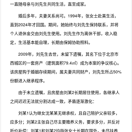
一直随母亲与刘先生共同生活，直至成家。
婚后多年，夫妻关系尚可。1994年，张女士赴美生活，
直到2024年才回国。期间，她始终与刘先生保持联系，并将
个人退休金交由刘先生使用。刘先生作为离休干部，收入稳
定，生活基本能自理，长期由保姆协助照料。
2009年，刘先生去世，未留下遗嘱，其名下位于北京市
西城区的一套房产（建筑面积79.4㎡）成为本案的争议核心。
该房屋购于婚姻存续期间，属夫妻共同财产，刘先生所占50%
份额进入继承程序。
由于未立遗嘱，且房屋由刘某2长期居住使用，各继承人
之间迟迟无法就分割达成一致，矛盾逐渐激化：
刘某1认为继女沈某某无继承权，且自己陪护父亲较多，
应多分；刘某2主张自己尽主要赡养义务，要求多分，并反对
折价补偿；刘某1和刘某2均指张女士长期在国外，未尽扶养