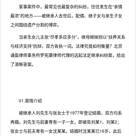
家事案件中，最常见也最复杂的纠纷，往往发生在“亲情
最浓”的地方——被继承人去世后，配偶、继子女与亲生子女
之间围绕遗产分割的博弈。
当亲生女儿主张“尽孝多应多分”，继母继妹则以“扶养关系
与经济支持”抗辩，双方各执一词。法律究竟如何衡量？北京
诵盈律师事务所罗宪康律师代理的这起法定继承纠纷案，给出
了清晰答案。
01.案情介绍
被继承人刘先生与张女士于1977年登记结婚，双方均系
再婚。刘先生与前妻育有一子一女，即被告刘某1、刘某2；
张女士与前夫育有一女沈某某。结婚时沈某某已16岁，此后