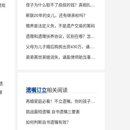
侄子为什么取不了叔叔的钱？真相扎心了
就给
断联20年的女儿，还有继承权吗？
赡养是法定义务，不是遗产交易的筹码
遗赠和遗赠扶养协议，区别在哪？怎么签才稳？
父母为儿子婚后购房出资430万，诵盈律师助当事人追回全部款项
弟弟离世弟媳消失，诵盈律师助当事人诉讼确权，锁定父亲房产100%继承权
遗
相关阅读
遗嘱订立
被
再婚家庭必看！不立遗嘱，你的孩子可能吃大亏！
挑战最短遗嘱 自书遗嘱三要素
如何判断自书遗嘱有效？