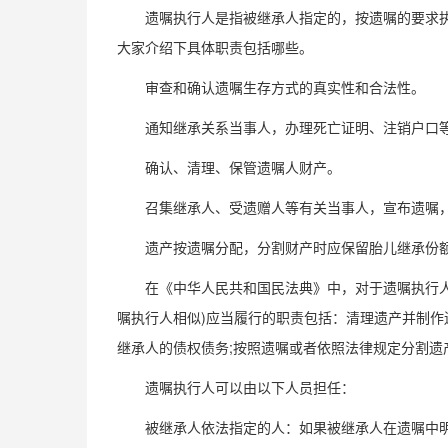
遗嘱执行人是指被继承人指定的，按遗嘱的要求执
大家介绍下具体职责包括哪些。
审查和确认遗嘱生存方式的真实性和合法性。
通知继承关系当事人，办理死亡证明、注销户口
确认、清理、保管遗嘱人财产。
召集继承人、受遗赠人等有关当事人，宣布遗嘱，
遗产按遗嘱分配，分割财产时应保留胎儿继承份
在《中华人民共和国民法典》中，对于遗嘱执行人的
嘱执行人相似)应当履行的职责包括：清理遗产并制作
继承人的债权债务;按照遗嘱或者依照法律规定分割遗
遗嘱执行人可以由以下人员担任：
被继承人依法指定的人：如果被继承人在遗嘱中明