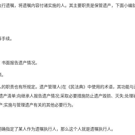
行遗嘱，将遗嘱内容付诸实施的人。其主要职责是保管遗产，下面小编
等手续。
书面报告遗产情况。
额。
职责也有所规定。遗产管理人(在《民法典》中使用的术语，其功能与
遗产清单;向继承人报告遗产情况;采取必要措施防止遗产毁损、灭失;处理
产;实施与管理遗产有关的其他必要行为。
确指定了某人作为遗嘱执行人，那么这个人就是遗嘱执行人。