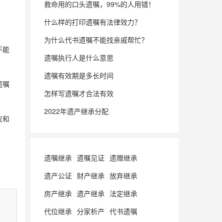
救命用的口头遗嘱，99%的人用错！
。
什么样的打印遗嘱有法律效力？
。
为什么代书遗嘱不能找亲戚帮忙？
不能
遗嘱执行人是什么意思
遗嘱有效期是多长时间
遗嘱
怎样写遗嘱才合法有效
2022年遗产继承分配
议和
遗嘱继承
遗嘱见证
遗赠继承
遗产公证
财产继承
放弃继承
房产继承
遗产继承
法定继承
代位继承
分家析产
代书遗嘱