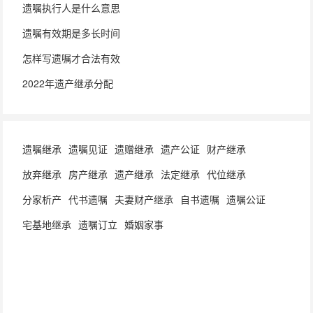
遗嘱执行人是什么意思
遗嘱有效期是多长时间
怎样写遗嘱才合法有效
2022年遗产继承分配
遗嘱继承
遗嘱见证
遗赠继承
遗产公证
财产继承
放弃继承
房产继承
遗产继承
法定继承
代位继承
分家析产
代书遗嘱
夫妻财产继承
自书遗嘱
遗嘱公证
宅基地继承
遗嘱订立
婚姻家事