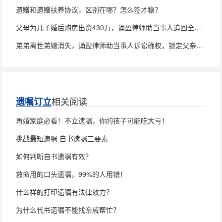
遗赠和遗赠扶养协议，区别在哪？怎么签才稳？
父母为儿子婚后购房出资430万，诵盈律师助当事人追回全部款项
弟弟离世弟媳消失，诵盈律师助当事人诉讼确权，锁定父亲房产100%继承权
相关阅读
遗嘱订立
再婚家庭必看！不立遗嘱，你的孩子可能吃大亏！
挑战最短遗嘱 自书遗嘱三要素
如何判断自书遗嘱有效？
救命用的口头遗嘱，99%的人用错！
什么样的打印遗嘱有法律效力？
为什么代书遗嘱不能找亲戚帮忙？