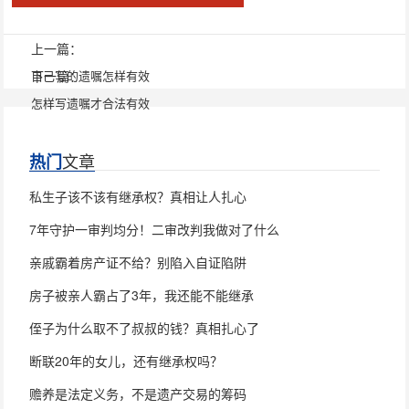
上一篇：
自己写的遗嘱怎样有效
下一篇：
怎样写遗嘱才合法有效
文章
热门
私生子该不该有继承权？真相让人扎心
7年守护一审判均分！二审改判我做对了什么
亲戚霸着房产证不给？别陷入自证陷阱
房子被亲人霸占了3年，我还能不能继承
侄子为什么取不了叔叔的钱？真相扎心了
断联20年的女儿，还有继承权吗？
赡养是法定义务，不是遗产交易的筹码