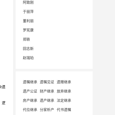
阿致刚
于丽萍
董利丽
罗宪康
郑轶
回志新
赵瑞珀
遗嘱继承
遗嘱见证
遗赠继承
杂遗
遗产公证
财产继承
放弃继承
房产继承
遗产继承
法定继承
，逻
代位继承
分家析产
代书遗嘱