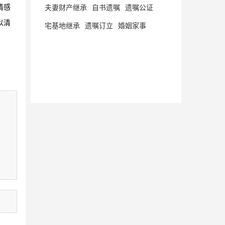
夫妻财产继承
自书遗嘱
遗嘱公证
情感
以清
宅基地继承
遗嘱订立
婚姻家事