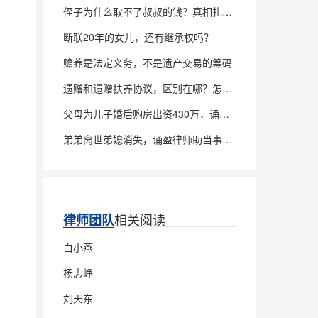
侄子为什么取不了叔叔的钱？真相扎心了
断联20年的女儿，还有继承权吗？
赡养是法定义务，不是遗产交易的筹码
遗赠和遗赠扶养协议，区别在哪？怎么签才稳？
父母为儿子婚后购房出资430万，诵盈律师助当事人追回全部款项
弟弟离世弟媳消失，诵盈律师助当事人诉讼确权，锁定父亲房产100%继承权
相关阅读
律师团队
白小燕
杨志峥
刘天东