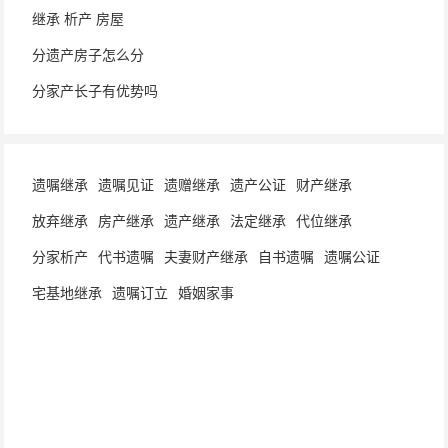
继承 析产 房屋
分遗产房子怎么分
分家产长子有优势吗
遗嘱继承
遗嘱见证
遗赠继承
遗产公证
财产继承
放弃继承
房产继承
遗产继承
法定继承
代位继承
分家析产
代书遗嘱
夫妻财产继承
自书遗嘱
遗嘱公证
宅基地继承
遗嘱订立
婚姻家事