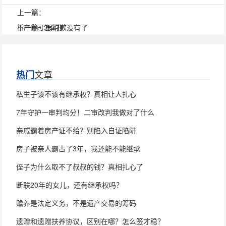
上一篇：
析产官司怎么打
下一篇：很抱歉没有了
文章
热门
私生子该不该有继承权？真相让人扎心
7年守护一审判均分！二审改判我做对了什么
亲戚霸着房产证不给？别陷入自证陷阱
房子被亲人霸占了3年，我还能不能继承
侄子为什么取不了叔叔的钱？真相扎心了
断联20年的女儿，还有继承权吗？
赡养是法定义务，不是遗产交易的筹码
遗赠和遗赠扶养协议，区别在哪？怎么签才稳？