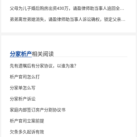
父母为儿子婚后购房出资430万，诵盈律师助当事人追回全部款项
弟弟离世弟媳消失，诵盈律师助当事人诉讼确权，锁定父亲房产100%继承权
相关阅读
分家析产
先有遗嘱后有分家协议，以谁为准？
析产官司怎么打
分家单怎么写
分家析产诉讼
家庭内部签订房产分割协议书
析产官司立案前提
欠条多久起诉有效