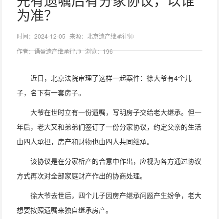
先有遗嘱后有分家协议，以谁
为准？
时间：2024-12-05
来源：北京遗产继承律师
作者：诵盈遗产继承律师
浏览：196
近日，北京法院审理了这样一起案件：徐大爷有4个儿
子，名下有一套房子。
大爷在世时立有一份遗嘱，写明房子交给老大继承。但一
年后，老大又和弟弟们签订了一份分家协议，约定父亲的生活
由四人承担，房产和财物也由四人共同继承。
该协议是在分家析产的合意中作出，应视为各方通过协议
方式再次对全部家庭财产作出的协商处理。
徐大爷去世后，四个儿子因房产继承问题产生纷争，老大
想要按照遗嘱来独自继承房产。